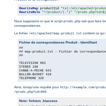
RewriteMap
 product2id 
"txt:/etc/apache2/produ
RewriteRule
"^/product/(.*)"
"/prods.php?id=$
Nous supposons ici que le script
sait quoi faire l
prods.php
correspondances.
Le fichier
contient ce qui s
/etc/apache2/map-produit.txt
Fichier de correspondances Produit - Identifiant
##
## map-produit.txt - Fichier de correspondanc
##
TELEVISION 993
STEREO 198
CANNE-A-PECHE 043
BALLON-BASKET 418
TELEPHONE 328
Ainsi, lorsqu'une requête pour
http://example.com/produ
.
/prods.php?id=993
Note: fichiers .htaccess