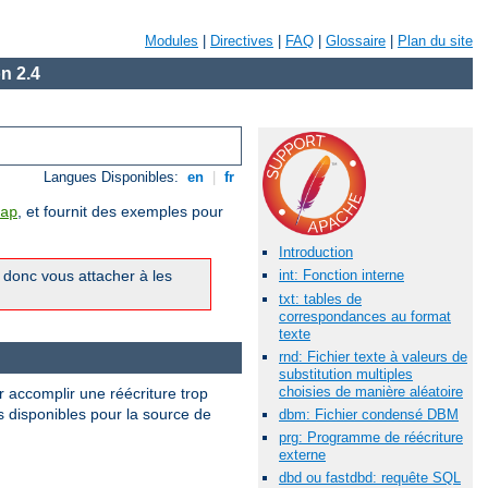
Modules
|
Directives
|
FAQ
|
Glossaire
|
Plan du site
n 2.4
Langues Disponibles:
en
|
fr
, et fournit des exemples pour
ap
Introduction
z donc vous attacher à les
int: Fonction interne
txt: tables de
correspondances au format
texte
rnd: Fichier texte à valeurs de
substitution multiples
choisies de manière aléatoire
 accomplir une réécriture trop
es disponibles pour la source de
dbm: Fichier condensé DBM
prg: Programme de réécriture
externe
dbd ou fastdbd: requête SQL