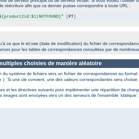
e de serveur principal ou de serveur virtuel. Si vous voulez l'utiliser 
e réécriture afin que ce dernier puisse correspondre à toute URL :
${product2id:$1|NOTFOUND}"
[
PT
]
u'à ce que le
(date de modification) du fichier de correspondance
mtime
rmances pour les tables de correspondances consultées par de nombreu
 multiples choisies de manière aléatoire
n du système de fichiers vers un fichier de correspondances au format 
re
. Si une clé convient, une des valeurs correspondantes sera choisie
|
es et les directives suivants pour implémenter une répartition de charg
Les images sont envoyées vers un des serveurs de l'ensemble 'statique', 