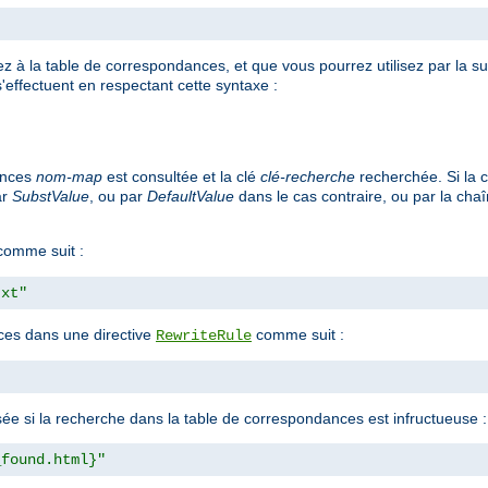
 à la table de correspondances, et que vous pourrez utilisez par la sui
'effectuent en respectant cette syntaxe :
ances
nom-map
est consultée et la clé
clé-recherche
recherchée. Si la c
ar
SubstValue
, ou par
DefaultValue
dans le cas contraire, ou par la cha
omme suit :
txt"
nces dans une directive
comme suit :
RewriteRule
lisée si la recherche dans la table de correspondances est infructueuse :
_found.html}"