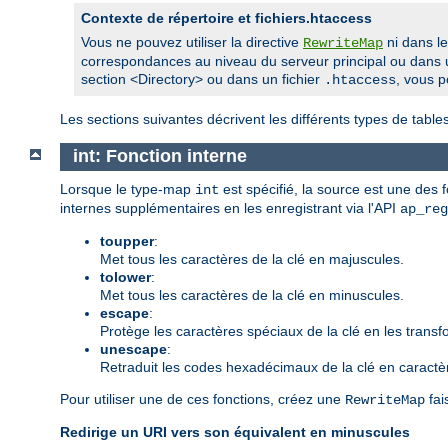
Contexte de répertoire et fichiers.htaccess
Vous ne pouvez utiliser la directive
ni dans l
RewriteMap
correspondances au niveau du serveur principal ou dans u
section <Directory> ou dans un fichier
, vous p
.htaccess
Les sections suivantes décrivent les différents types de tab
int: Fonction interne
Lorsque le type-map
est spécifié, la source est une des
int
internes supplémentaires en les enregistrant via l'API
ap_reg
toupper
:
Met tous les caractères de la clé en majuscules.
tolower
:
Met tous les caractères de la clé en minuscules.
escape
:
Protège les caractères spéciaux de la clé en les trans
unescape
:
Retraduit les codes hexadécimaux de la clé en caractè
Pour utiliser une de ces fonctions, créez une
fai
RewriteMap
Redirige un URI vers son équivalent en minuscules