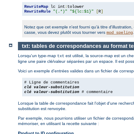
RewriteMap
 lc int
:
RewriteRule
"(.*)"
"${lc:$1}"
[
R
]
Notez que cet exemple n'est fourni qu'à titre d'illustrati
casse, vous devez plutôt vous tourner vers
.
mod_speling
txt: tables de correspondances au format te
Lorsqu'un type-map
est utilisé, la source-map est un ch
txt
ligne une paire clé/valeur séparées par un espace. Il est po
Voici un exemple d'entrées valides dans un fichier de corres
# Ligne de commentaires
clé
valeur-substitution
clé
valeur-substitution
# commentaire
Lorsque la table de correspondance fait l'objet d'une recherch
substitution est renvoyée.
Par exemple, nous pourrions utiliser un fichier de correspon
mémoriser, en utilisant la recette suivante :
Product to ID configuration