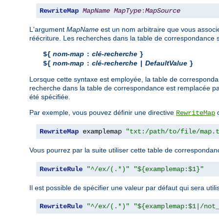
RewriteMap
MapName
MapType
:
MapSource
L'argument
MapName
est un nom arbitraire que vous associez
réécriture. Les recherches dans la table de correspondance s
nom-map
clé-recherche
${
:
}
nom-map
clé-recherche
DefaultValue
${
:
|
}
Lorsque cette syntaxe est employée, la table de correspond
recherche dans la table de correspondance est remplacée p
été spécifiée.
Par exemple, vous pouvez définir une directive
c
RewriteMap
RewriteMap
 examplemap 
"txt:/path/to/file/map.
Vous pourrez par la suite utiliser cette table de corresponda
RewriteRule
"^/ex/(.*)"
"${examplemap:$1}"
Il est possible de spécifier une valeur par défaut qui sera uti
RewriteRule
"^/ex/(.*)"
"${examplemap:$1|/not