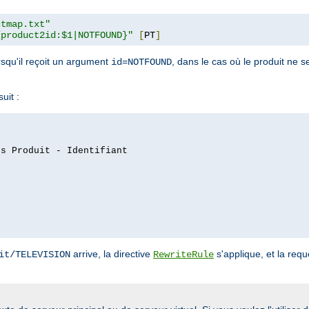
ctmap.txt"
{product2id:$1|NOTFOUND}"
[
PT
]
orsqu'il reçoit un argument
, dans le cas où le produit ne s
id=NOTFOUND
uit :
es Produit - Identifiant
arrive, la directive
s'applique, et la req
it/TELEVISION
RewriteRule