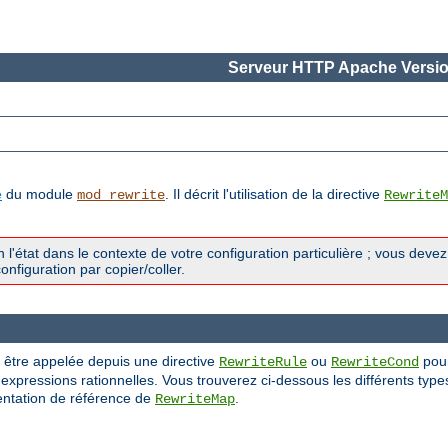
Serveur HTTP Apache Versio
e
du module
. Il décrit l'utilisation de la directive
mod_rewrite
RewriteM
l'état dans le contexte de votre configuration particulière ; vous deve
nfiguration par copier/coller.
t être appelée depuis une directive
ou
pour
RewriteRule
RewriteCond
'expressions rationnelles. Vous trouverez ci-dessous les différents typ
entation de référence de
.
RewriteMap