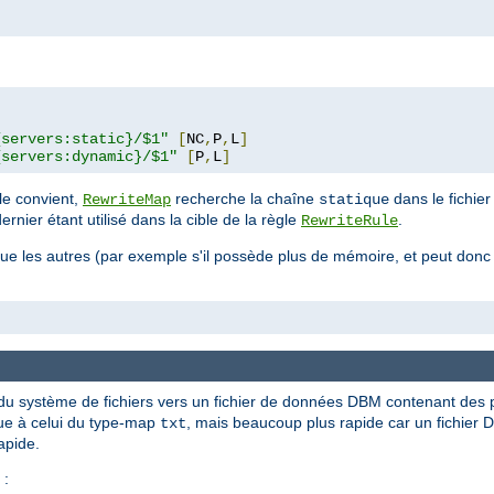
"
{servers:static}/$1"
[
NC
,
P
,
L
]
{servers:dynamic}/$1"
[
P
,
L
]
le convient,
recherche la chaîne
dans le fichie
RewriteMap
statique
nier étant utilisé dans la cible de la règle
.
RewriteRule
 que les autres (par exemple s'il possède plus de mémoire, et peut donc 
n du système de fichiers vers un fichier de données DBM contenant des 
que à celui du type-map
, mais beaucoup plus rapide car un fichier D
txt
apide.
 :