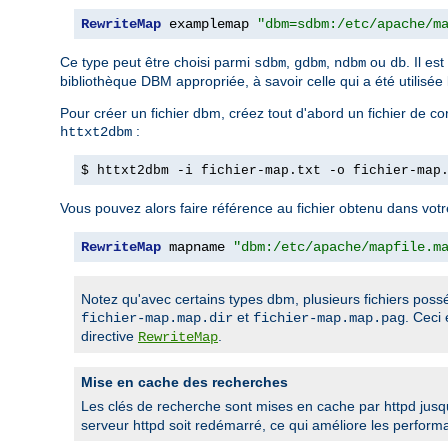
RewriteMap
 examplemap 
"dbm=sdbm:/etc/apache/m
Ce type peut être choisi parmi
,
,
ou
. Il es
sdbm
gdbm
ndbm
db
bibliothèque DBM appropriée, à savoir celle qui a été utilisée 
Pour créer un fichier dbm, créez tout d'abord un fichier de 
:
httxt2dbm
$ httxt2dbm -i fichier-map.txt -o fichier-map
Vous pouvez alors faire référence au fichier obtenu dans votr
RewriteMap
 mapname 
"dbm:/etc/apache/mapfile.m
Notez qu'avec certains types dbm, plusieurs fichiers po
et
. Ceci
fichier-map.map.dir
fichier-map.map.pag
directive
.
RewriteMap
Mise en cache des recherches
Les clés de recherche sont mises en cache par httpd jusq
serveur httpd soit redémarré, ce qui améliore les perfo