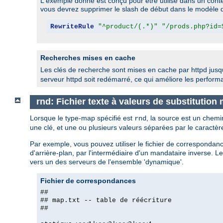
L'exemple donné est conçu pour être utilisé dans un context
vous devrez supprimer le slash de début dans le modèle d
RewriteRule
"^product/(.*)"
"/prods.php?id=
Recherches mises en cache
Les clés de recherche sont mises en cache par httpd jusq
serveur httpd soit redémarré, ce qui améliore les perfo
rnd: Fichier texte à valeurs de substitution
Lorsque le type-map spécifié est
, la source est un chemi
rnd
une clé, et une ou plusieurs valeurs séparées par le caractè
Par exemple, vous pouvez utiliser le fichier de correspondanc
d'arrière-plan, par l'intermédiaire d'un mandataire inverse. 
vers un des serveurs de l'ensemble 'dynamique'.
Fichier de correspondances
##
## map.txt -- table de réécriture
##