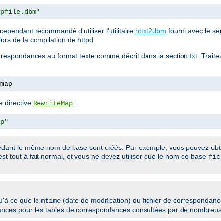
apfile.dbm"
t cependant recommandé d'utiliser l'utilitaire
httxt2dbm
fourni avec le ser
lors de la compilation de httpd.
correspondances au format texte comme décrit dans la section
txt
. Traite
.map
e directive
:
RewriteMap
ap"
ssédant le même nom de base sont créés. Par exemple, vous pouvez ob
 est tout à fait normal, et vous ne devez utiliser que le nom de base
fic
u'à ce que le
(date de modification) du fichier de correspondance
mtime
rmances pour les tables de correspondances consultées par de nombreu