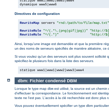
statique www1|www2|www3|www4
dynamique www5|www6
Directives de configuration
RewriteMap
 servers 
"rnd:/path/to/file/map.txt
RewriteRule
"^/(.*\.(png|gif|jpg))"
"http://$
RewriteRule
"^/(.*)"
"http://$
Ainsi, lorsqu'une image est demandée et que la première règ
un des noms de serveurs spécifiés de manière aléatoire, ce der
Si vous voulez qu'un des serveurs soit plus souvent sollicité
spécifiez-le plusieurs fois dans la liste des serveurs.
statique www1|www1|www2|www3|www4
dbm: Fichier condensé DBM
Lorsque le type-map
est utilisé, la source est un chemi
dbm
d'effectuer la correspondance. Le fonctionnement est identi
texte ne l'est pas. L'accès à la clé recherchée est donc plus r
Vous pouvez éventuellement spécifier un type dbm particulier